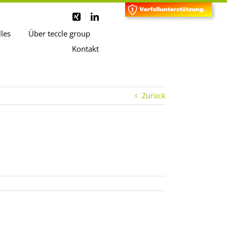
lles
Über teccle group
Kontakt
Zurück