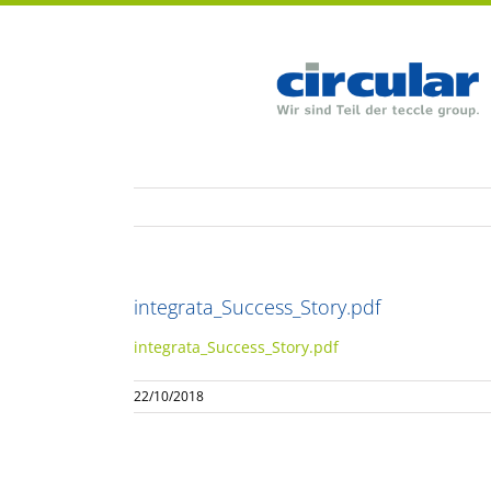
Zum
Inhalt
springen
integrata_Success_Story.pdf
integrata_Success_Story.pdf
22/10/2018