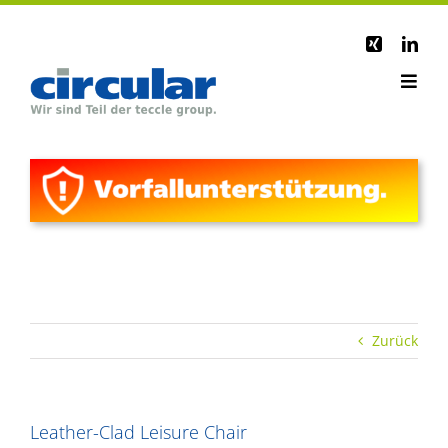
Zum
Inhalt
springen
Toggl
Home
Navig
Portfolio
Services
Karriere
Aktuelles
Über teccle group
Kontakt
Zurück
Leather-Clad Leisure Chair