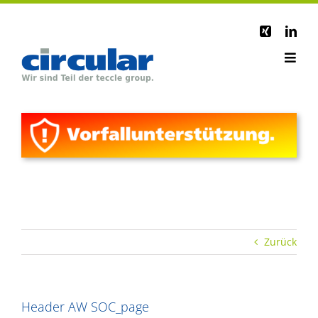
Zum
Inhalt
springen
Toggl
Home
Navig
Portfolio
Services
Karriere
Aktuelles
Über teccle group
Kontakt
Zurück
Header AW SOC_page