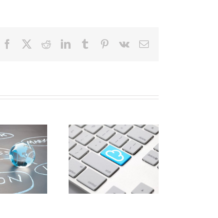
Facebook
X
Reddit
LinkedIn
Tumblr
Pinterest
Vk
E-
Mail
Augsburger
Forschungsinstitut
ine Cloud wird
etabliert moderne
geboren
VLAN- und WLAN-
Architektur