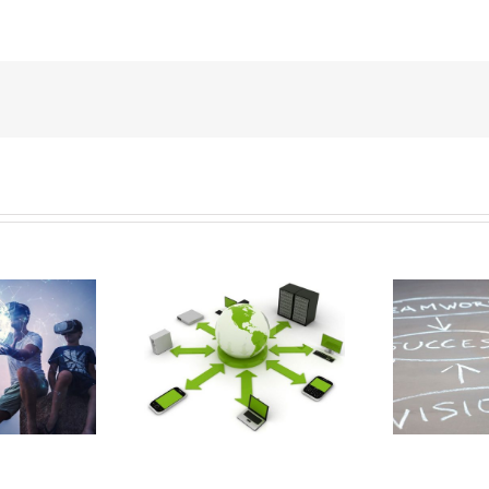
ircular Kunde
Das Hochschulnetz
ikum rechts der
BelWü wappnet sich
E
sar erhält den
gegen DDoS-
cle Eco-Award
Attacken