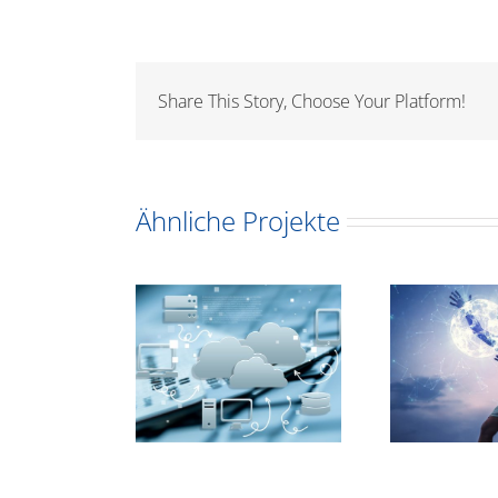
Share This Story, Choose Your Platform!
Ähnliche Projekte
ugsburger
c
chungsinstitut
Neue Netzwerk-
Klin
liert moderne
Infrastruktur bei
I
- und WLAN-
Integrata
Ora
rchitektur