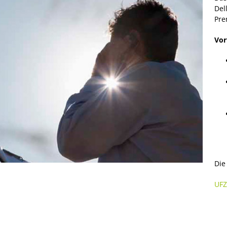
Del
Pre
Vor
Die
UFZ